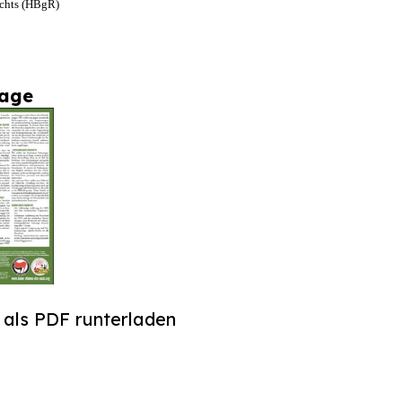
chts (HBgR)
lage
als PDF runterladen