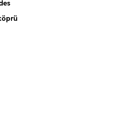
des
köprü