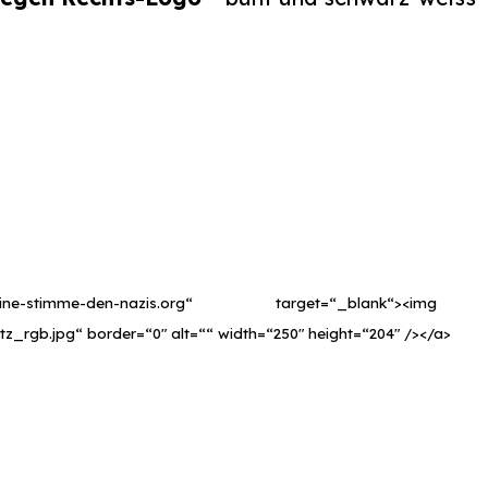
e-stimme-den-nazis.org“ target=“_blank“><img src=
z_rgb.jpg“ border=“0″ alt=““ width=“250″ height=“204″ /></a>