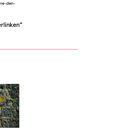
mme-den-
rlinken“