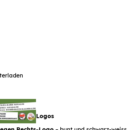
terladen
Logos
egen Rechts-Logo
– bunt und schwarz-weiss