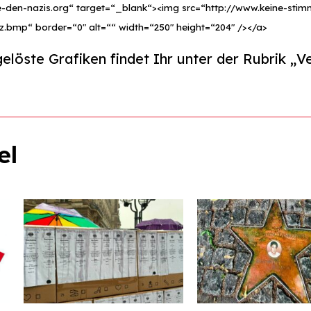
e-den-nazis.org“ target=“_blank“><img src=“http://www.keine-sti
.bmp“ border=“0″ alt=““ width=“250″ height=“204″ /></a>
löste Grafiken findet Ihr unter der Rubrik „Ve
el