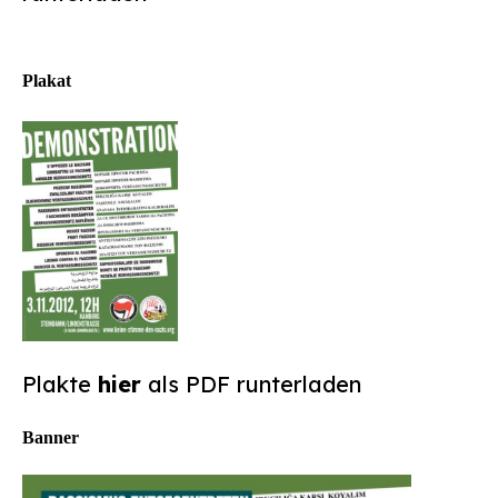
Plakat
Plakte
hier
als PDF runterladen
Banner