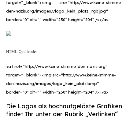
target=“_blank“><img src=“http://www.keine-stimme-
den-nazis.org/images//logo_kein_platz_rgb.jpg“
border=“0″ alt=““ width=“250″ height=“204″ /></a>
HTML-Quellcode:
<a href=“http://www.keine-stimme-den-nazis.org“
target=“_blank“><img src=“http://www.keine-stimme-
den-nazis.org/images/logo_kein_platz.bmp“
border=“0″ alt=““ width=“250″ height=“204″ /></a>
Die Logos als hochaufgelöste Grafiken
findet Ihr unter der Rubrik „Verlinken“