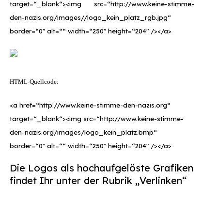
target=“_blank“><img src=“http://www.keine-stimme-
den-nazis.org/images//logo_kein_platz_rgb.jpg“
border=“0″ alt=““ width=“250″ height=“204″ /></a>
HTML-Quellcode:
<a href=“http://www.keine-stimme-den-nazis.org“
target=“_blank“><img src=“http://www.keine-stimme-
den-nazis.org/images/logo_kein_platz.bmp“
border=“0″ alt=““ width=“250″ height=“204″ /></a>
Die Logos als hochaufgelöste Grafiken
findet Ihr unter der Rubrik „Verlinken“