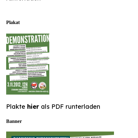
Plakat
Plakte
hier
als PDF runterladen
Banner