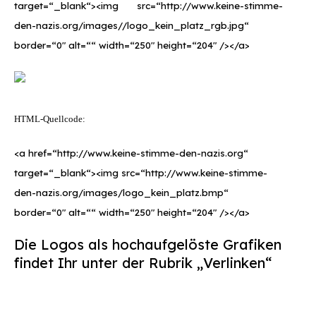
target=“_blank“><img src=“http://www.keine-stimme-
den-nazis.org/images//logo_kein_platz_rgb.jpg“
border=“0″ alt=““ width=“250″ height=“204″ /></a>
HTML-Quellcode:
<a href=“http://www.keine-stimme-den-nazis.org“
target=“_blank“><img src=“http://www.keine-stimme-
den-nazis.org/images/logo_kein_platz.bmp“
border=“0″ alt=““ width=“250″ height=“204″ /></a>
Die Logos als hochaufgelöste Grafiken
findet Ihr unter der Rubrik „Verlinken“