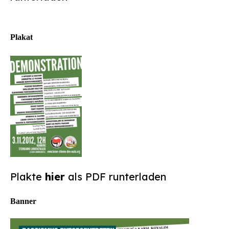
Plakat
Plakte
hier
als PDF runterladen
Banner