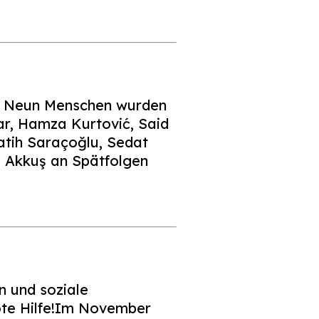
ag. Neun Menschen wurden
ar, Hamza Kurtović, Said
atih Saraçoğlu, Sedat
m Akkuş an Spätfolgen
n und soziale
ote Hilfe!Im November