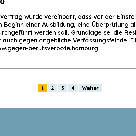
.0
ertrag wurde vereinbart, dass vor der Einstell
m Beginn einer Ausbildung, eine Überprüfung a
rchgeführt werden soll. Grundlage sei die Res
it auch gegen angebliche Verfassungsfeinde. D
www.gegen-berufsverbote.hamburg
g
1
2
3
4
Weiter