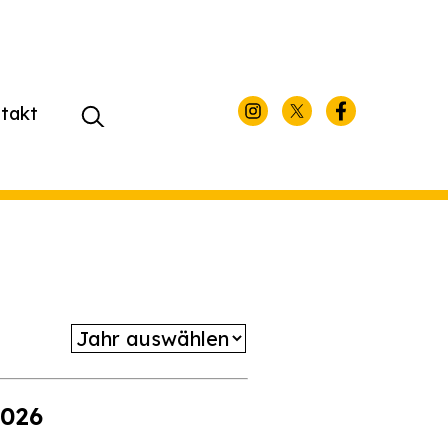
takt
Suchen
nach:
2026