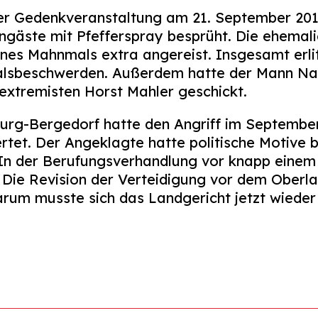
ner Gedenkveranstaltung am 21. September 20
ngäste mit Pfefferspray besprüht. Die ehema
ines Mahnmals extra angereist. Insgesamt erl
alsbeschwerden. Außerdem hatte der Mann Na
sextremisten Horst Mahler geschickt.
rg-Bergedorf hatte den Angriff im September 
tet. Der Angeklagte hatte politische Motive be
In der Berufungsverhandlung vor knapp einem
. Die Revision der Verteidigung vor dem Oberl
darum musste sich das Landgericht jetzt wiede