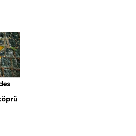
des
köprü