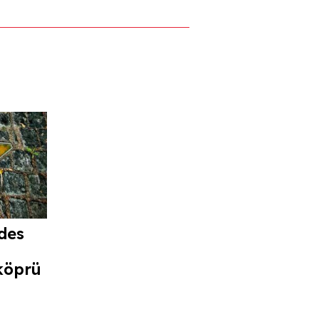
des
köprü