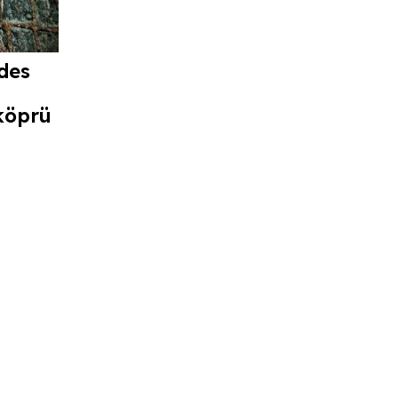
des
köprü