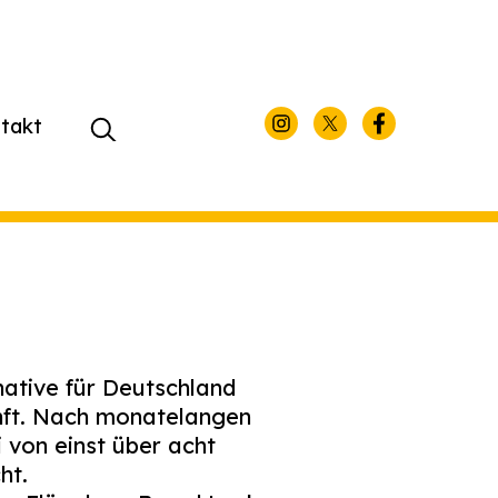
takt
Suchen
nach:
ative für Deutschland
unft. Nach monatelangen
i von einst über acht
ht.