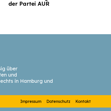
der Partei AUR
ig über
äten und
echts in Hamburg und
Impressum
Datenschutz
Kontakt