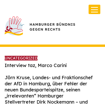
UNCATEGORIZED
Interview taz, Marco Carini
Jörn Kruse, Landes- und Fraktionschef
Über Uns
der AfD in Hamburg, über Fehler der
Infos & Broschüren
neuen Bundesparteispitze, seinen
„irrelevanten“ Hamburger
Archiv
Stellvertreter Dirk Nockemann – und
Kontakt