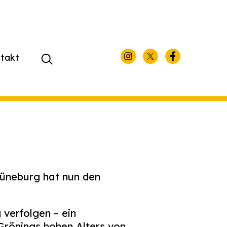
takt
Suchen
nach:
Lüneburg hat nun den
 verfolgen – ein
rönings hohen Alters von