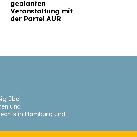
geplanten
Veranstaltung mit
der Partei AUR
ig über
äten und
echts in Hamburg und