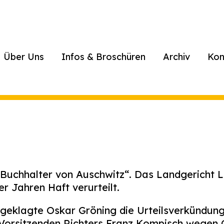
Über Uns
Infos & Broschüren
Archiv
Kon
 „Buchhalter von Auschwitz“. Das Landgericht 
r Jahren Haft verurteilt.
ngeklagte Oskar Gröning die Urteilsverkündung
rsitzenden Richters Franz Kompisch wegen G