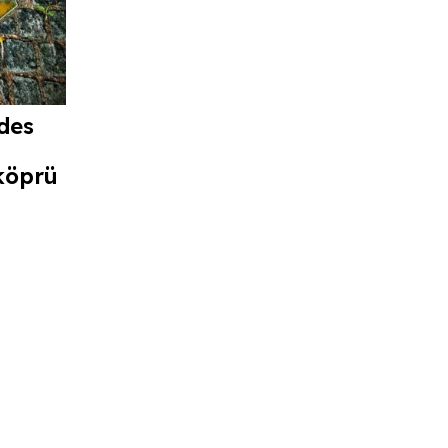
des
köprü