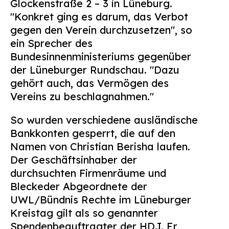
Glockenstraße 2 – 3 in Lüneburg.
Suchen
"Konkret ging es darum, das Verbot
nach:
gegen den Verein durchzusetzen", so
ein Sprecher des
Bundesinnenministeriums gegenüber
der Lüneburger Rundschau. "Dazu
gehört auch, das Vermögen des
Vereins zu beschlagnahmen."
So wurden verschiedene ausländische
Bankkonten gesperrt, die auf den
Namen von Christian Berisha laufen.
Der Geschäftsinhaber der
durchsuchten Firmenräume und
Bleckeder Abgeordnete der
UWL/Bündnis Rechte im Lüneburger
Kreistag gilt als so genannter
Spendenbeauftragter der HDJ. Er