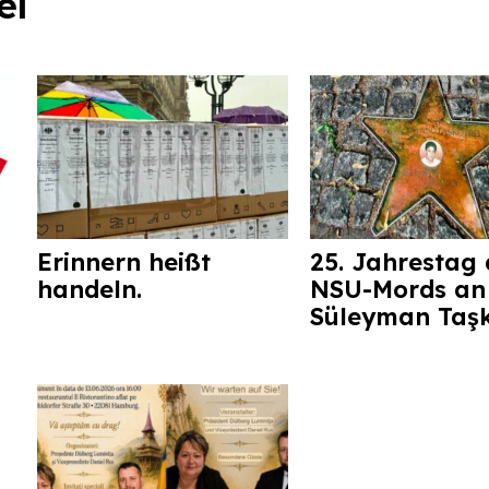
el
Erinnern heißt
25. Jahrestag 
handeln.
NSU-Mords an
Süleyman Taş