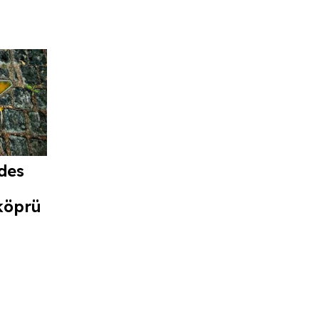
des
köprü