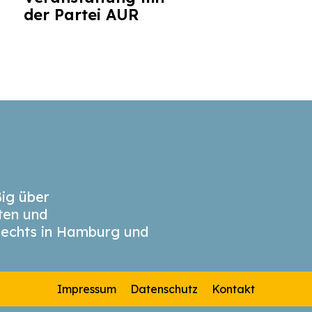
der Partei AUR
ig über
äten und
echts in Hamburg und
Impressum
Datenschutz
Kontakt