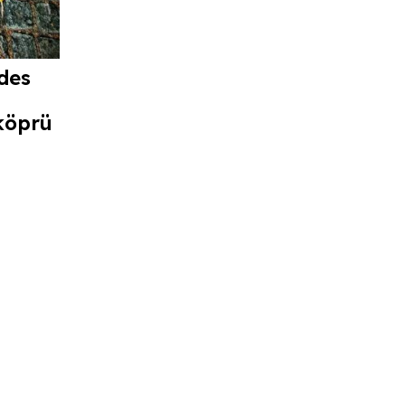
des
köprü