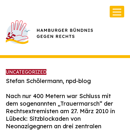
UNCATEGORIZED
Stefan Schölermann, npd-blog
Nach nur 400 Metern war Schluss mit
Über Uns
dem sogenannten „Trauermarsch“ der
Infos & Broschüren
Rechtsextremisten am 27. März 2010 in
Lübeck: Sitzblockaden von
Archiv
Neonazigegnern an drei zentralen
Kontakt