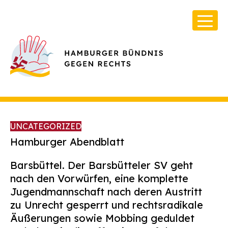
UNCATEGORIZED
Hamburger Abendblat
t
Barsbüttel. Der Barsbütteler SV geht
Über Uns
nach den Vorwürfen, eine komplette
Infos & Broschüren
Jugendmannschaft nach deren Austritt
zu Unrecht gesperrt und rechtsradikale
Archiv
Äußerungen sowie Mobbing geduldet
Kontakt