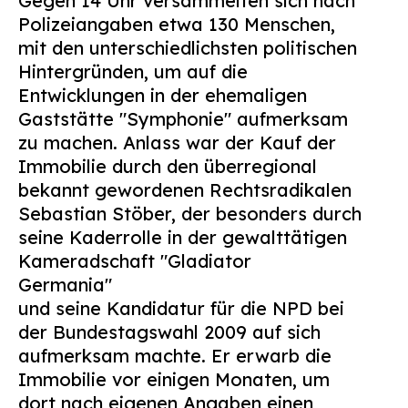
Gegen 14 Uhr versammelten sich nach
Suchen
Polizeiangaben etwa 130 Menschen,
nach:
mit den unterschiedlichsten politischen
Hintergründen, um auf die
Entwicklungen in der ehemaligen
Gaststätte "Symphonie" aufmerksam
zu machen. Anlass war der Kauf der
Immobilie durch den überregional
bekannt gewordenen Rechtsradikalen
Sebastian Stöber, der besonders durch
seine Kaderrolle in der gewalttätigen
Kameradschaft "Gladiator
Germania"
und seine Kandidatur für die NPD bei
der Bundestagswahl 2009 auf sich
aufmerksam machte. Er erwarb die
Immobilie vor einigen Monaten, um
dort nach eigenen Angaben einen