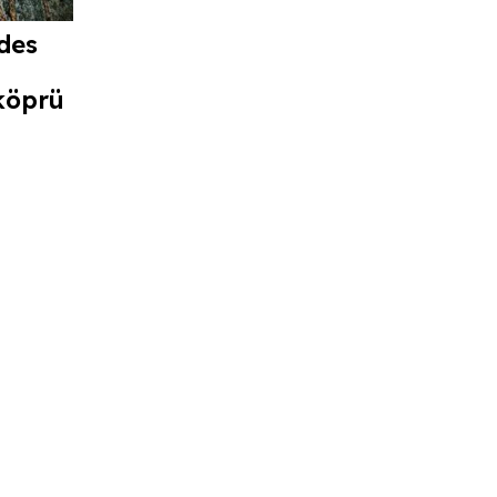
des
köprü