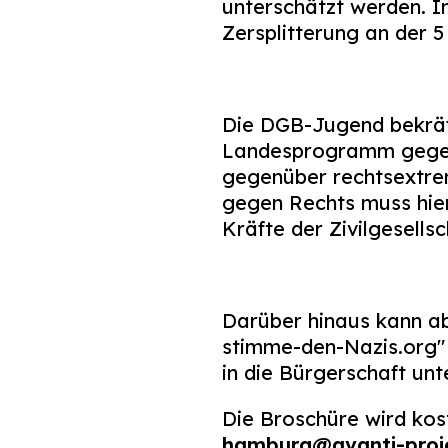
unterschätzt werden. I
Zersplitterung an der 5
Die DGB-Jugend bekräft
Landesprogramm gegen 
gegenüber rechtsextre
gegen Rechts muss hier
Kräfte der Zivilgesellsc
Darüber hinaus kann a
stimme-den-Nazis.org" 
in die Bürgerschaft unt
Die Broschüre wird ko
hamburg@avanti-proj