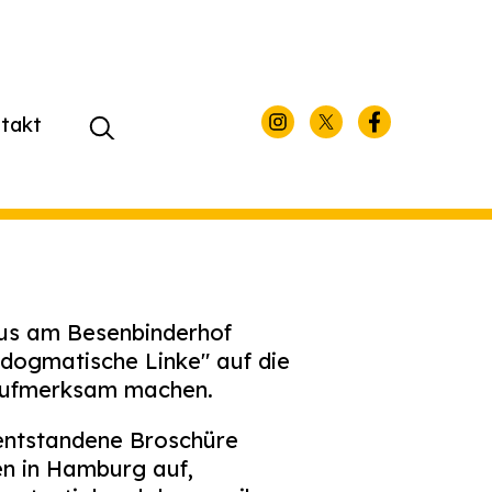
takt
Suchen
nach:
aus am Besenbinderhof
dogmatische Linke" auf die
aufmerksam machen.
 entstandene Broschüre
en in Hamburg auf,