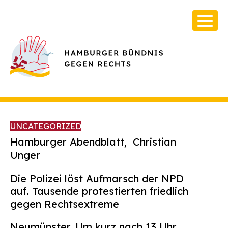
UNCATEGORIZED
Hamburger Abendblatt,
Christian
Unger
Über Uns
Die Polizei löst Aufmarsch der NPD
Infos & Broschüren
auf. Tausende protestierten friedlich
gegen Rechtsextreme
Archiv
Kontakt
Neumünster.
Um kurz nach 13 Uhr