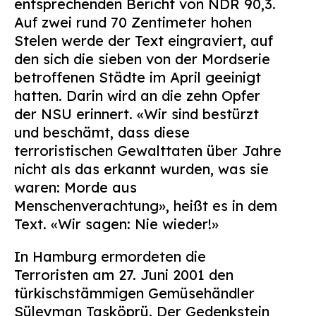
entsprechenden Bericht von NDR 90,3.
Suchen
Auf zwei rund 70 Zentimeter hohen
nach:
Stelen werde der Text eingraviert, auf
den sich die sieben von der Mordserie
betroffenen Städte im April geeinigt
hatten. Darin wird an die zehn Opfer
der NSU erinnert. «Wir sind bestürzt
und beschämt, dass diese
terroristischen Gewalttaten über Jahre
nicht als das erkannt wurden, was sie
waren: Morde aus
Menschenverachtung», heißt es in dem
Text. «Wir sagen: Nie wieder!»
In Hamburg ermordeten die
Terroristen am 27. Juni 2001 den
türkischstämmigen Gemüsehändler
Süleyman Tasköprü. Der Gedenkstein