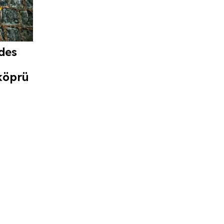
des
köprü