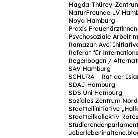
Magda-Thürey-Zentru
NaturFreunde LV Ham
Noya Hamburg
Praxis Frauenärztinnen
Psychosoziale Arbeit mi
Ramazan Avci Initiativ
Referat für internatio
Regenbogen / Alternat
SAV Hamburg
SCHURA – Rat der Isla
SDAJ Hamburg
SDS Uni Hamburg
Soziales Zentrum Nord
Stadtteilinitiative „Hall
Stadtteilkollektiv Rot
Studierendenparlament
ueberlebeninaltona.blo