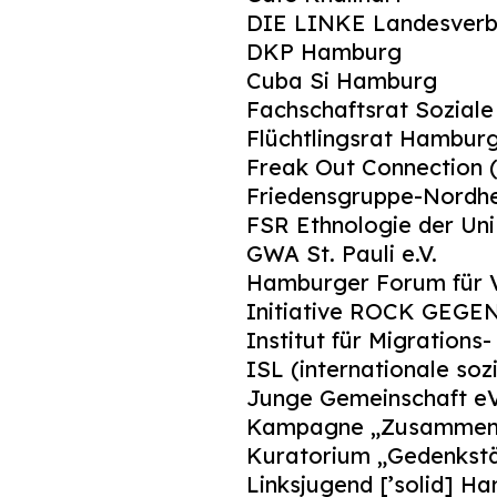
DIE LINKE Landesver
DKP Hamburg
Cuba Si Hamburg
Fachschaftsrat Sozial
Flüchtlingsrat Hamburg
Freak Out Connection 
Friedensgruppe-Nordh
FSR Ethnologie der Un
GWA St. Pauli e.V.
Hamburger Forum für V
Initiative ROCK GEGEN
Institut für Migrations
ISL (internationale sozi
Junge Gemeinschaft e
Kampagne „Zusammen 
Kuratorium „Gedenkstät
Linksjugend [’solid] H