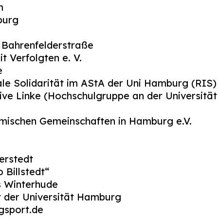
m
burg
 Bahrenfelderstraße
t Verfolgten e. V.
e
nale Solidarität im AStA der Uni Hamburg (RIS)
ive Linke (Hochschulgruppe an der Universitä
mischen Gemeinschaften in Hamburg e.V.
erstedt
o Billstedt“
es Winterhude
 der Universität Hamburg
gsport.de