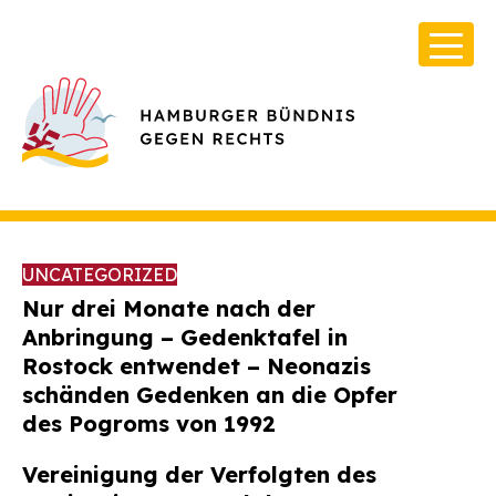
UNCATEGORIZED
Nur drei Monate nach der
Anbringung – Gedenktafel in
Rostock entwendet – Neonazis
Über Uns
schänden Gedenken an die Opfer
Infos & Broschüren
des Pogroms von 1992
Archiv
Vereinigung der Verfolgten des
Kontakt