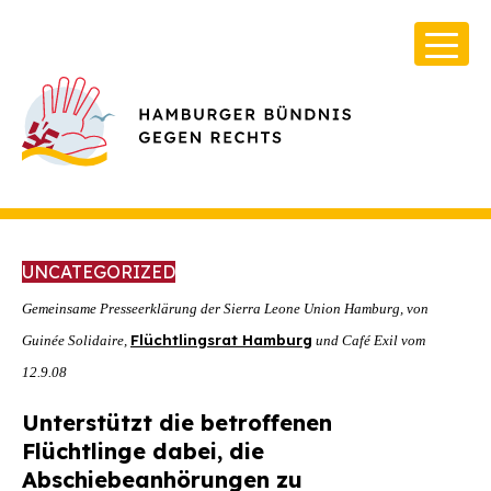
UNCATEGORIZED
Gemeinsame Presseerklärung
der Sierra Leone Union Hamburg, von
Flüchtlingsrat Hamburg
Guinée Solidaire,
und Café Exil vom
Über Uns
12.9.08
Infos & Broschüren
Unterstützt die betroffenen
Archiv
Flüchtlinge dabei, die
Abschiebeanhörungen zu
Kontakt