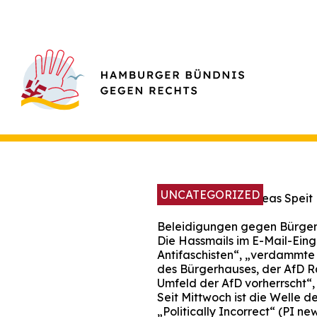
UNCATEGORIZED
taz-hamburg, Andreas Speit
Beleidigungen gegen Bürger
Die Hassmails im E-Mail-Ein
Antifaschisten“, „verdammte L
des Bürgerhauses, der AfD Rä
Umfeld der AfD vorherrscht“,
Seit Mittwoch ist die Welle d
„Politically Incorrect“ (PI n