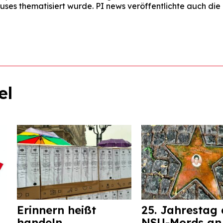
ses thematisiert wurde. PI news veröffentlichte auch di
el
Erinnern heißt
25. Jahrestag 
handeln.
NSU-Mords an