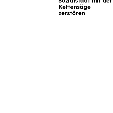
Sozialstaat mit der
Kettensäge
zerstören