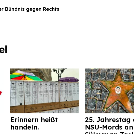
r Bündnis gegen Rechts
el
Erinnern heißt
25. Jahrestag 
handeln.
NSU-Mords an