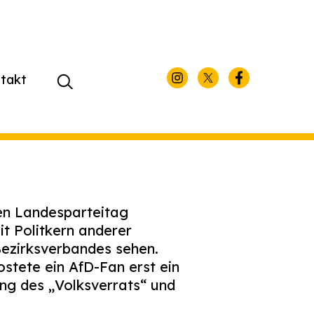
takt
Suchen
nach:
en Landesparteitag
t Politkern anderer
Bezirksverbandes sehen.
stete ein AfD-Fan erst ein
ung des „Volksverrats“ und