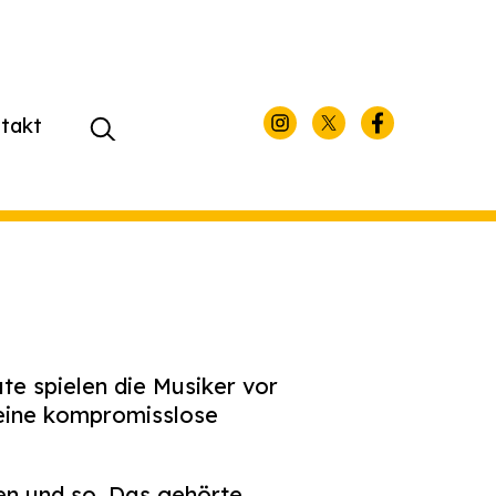
takt
Suchen
nach:
te spielen die Musiker vor
 eine kompromisslose
en und so. Das gehörte