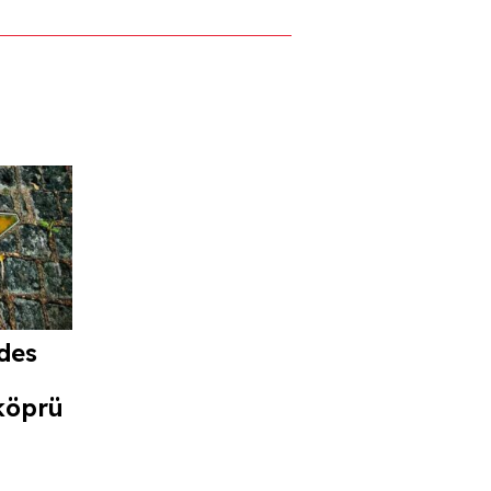
des
köprü