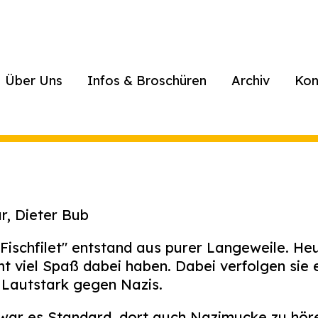
Über Uns
Infos & Broschüren
Archiv
Kon
r, Dieter Bub
ischfilet" entstand aus purer Langeweile. Heu
mt viel Spaß dabei haben. Dabei verfolgen sie
 Lautstark gegen Nazis.
 war es Standard, dort auch Nazimucke zu hör