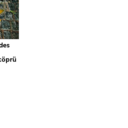
des
köprü