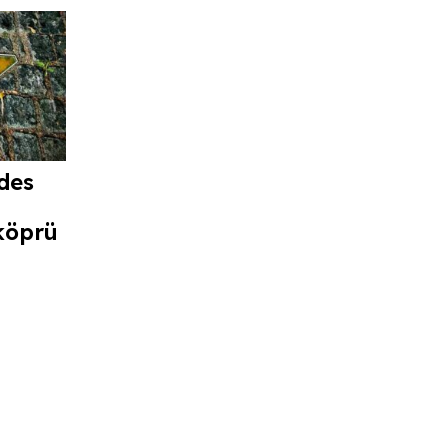
des
köprü