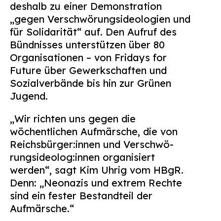
deshalb zu einer Demonstration
Suchen
„gegen Verschwörungsideologien und
nach:
für Solidarität“ auf. Den Aufruf des
Bündnisses unterstützen über 80
Organisationen – von Fridays for
Future über Gewerkschaften und
Sozialverbände bis hin zur Grünen
Jugend.
„Wir richten uns gegen die
wöchentlichen Aufmärsche, die von
Reichs­bür­ge­r:in­nen und Ver­schwö­
rungs­ideo­lo­g:in­nen organisiert
werden“, sagt Kim Uhrig vom HBgR.
Denn: „Neonazis und extrem Rechte
sind ein fester Bestandteil der
Aufmärsche.“