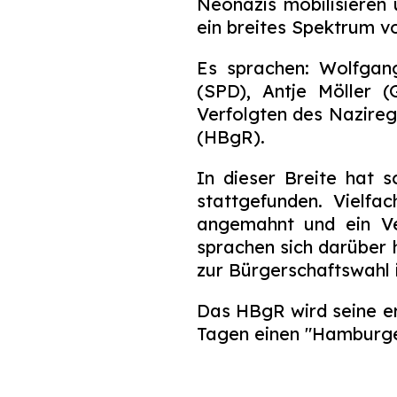
Neonazis mobilisieren 
ein breites Spektrum 
Es sprachen: Wolfgan
(SPD), Antje Möller (
Verfolgten des Nazireg
(HBgR).
In dieser Breite hat 
stattgefunden. Vielf
angemahnt und ein Ve
sprachen sich darüber 
zur Bürgerschaftswahl 
Das HBgR wird seine er
Tagen einen "Hamburge