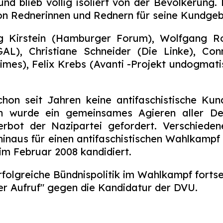
und blieb völlig isoliert von der Bevölkeru
von Rednerinnen und Rednern für seine Kundge
g Kirstein (Hamburger Forum), Wolfgang R
GAL), Christiane Schneider (Die Linke), Co
imes), Felix Krebs (Avanti -Projekt undogmat
schon seit Jahren keine antifaschistische 
ach wurde ein gemeinsames Agieren aller 
rbot der Nazipartei gefordert. Verschiede
hinaus für einen antifaschistischen Wahlkamp
im Februar 2008 kandidiert.
folgreiche Bündnispolitik im Wahlkampf fortse
r Aufruf" gegen die Kandidatur der DVU.