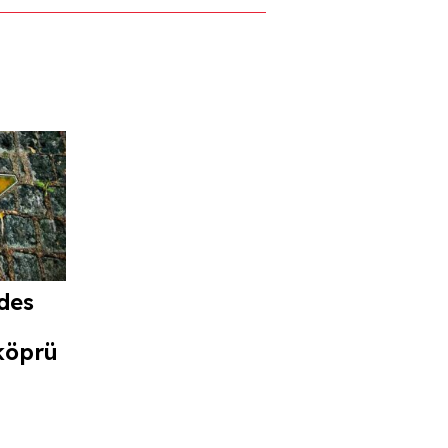
des
köprü