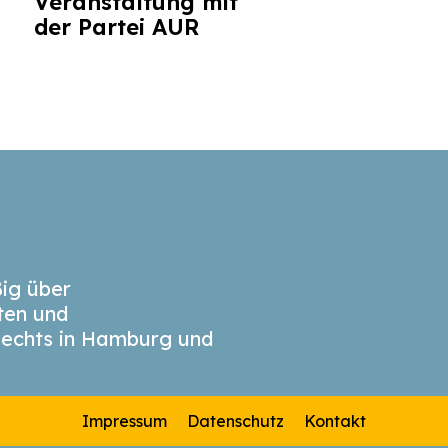
Veranstaltung mit
der Partei AUR
ig über
äten und
echts in Hamburg und
Impressum
Datenschutz
Kontakt