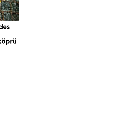
des
köprü