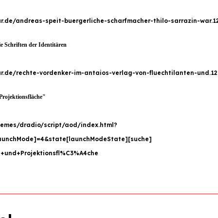
r.de/andreas-speit-buergerliche-scharfmacher-thilo-sarrazin-war.1
e Schriften der Identitären
r.de/rechte-vordenker-im-antaios-verlag-von-fluechtilanten-und.12
Projektionsfläche"
hemes/dradio/script/aod/index.html?
aunchMode]=4&state[launchModeState][suche]
l+und+Projektionsfl%C3%A4che