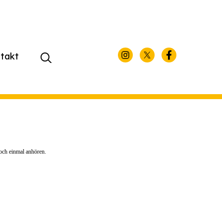
takt
Suchen
nach:
noch einmal anhören.