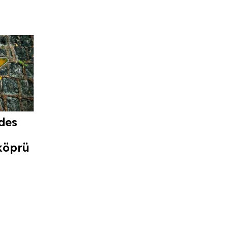
des
köprü