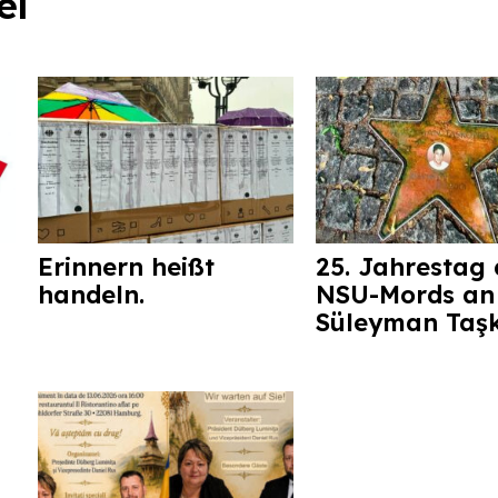
el
Erinnern heißt
25. Jahrestag 
handeln.
NSU-Mords an
Süleyman Taş