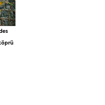
des
köprü