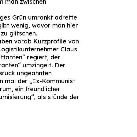
em man zwischen
piges Grün umrankt adrette
 gibt wenig, wovor man hier
zu glitschen.
aben vorab Kurzprofile von
 Logistikunternehmer Claus
ttanten“ regiert, der
ranten“ umzingelt. Der
ksruck ungeahnten
hon mal der „Ex-Kommunist
um, ein freundlicher
lamisierung“, als stünde der