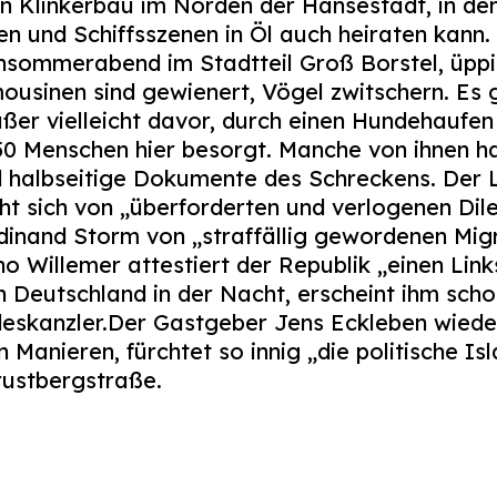
en Klinkerbau im Norden der Hansestadt, in d
n und Schiffsszenen in Öl auch heiraten kann.
Frühsommerabend im Stadtteil Groß Borstel, üp
mousinen sind gewienert, Vögel zwitschern. Es
er vielleicht davor, durch einen Hundehaufen 
50 Menschen hier besorgt. Manche von ihnen h
ind halbseitige Dokumente des Schreckens. Der
ht sich von „überforderten und verlogenen Dile
dinand Storm von „straffällig gewordenen Mig
 Willemer attestiert der Republik „einen Lin
 Deutschland in der Nacht, erscheint ihm sc
ndeskanzler.Der Gastgeber Jens Eckleben wieder
 Manieren, fürchtet so innig „die politische Is
Frustbergstraße.