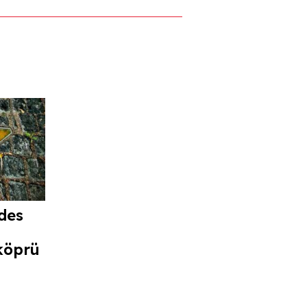
des
köprü