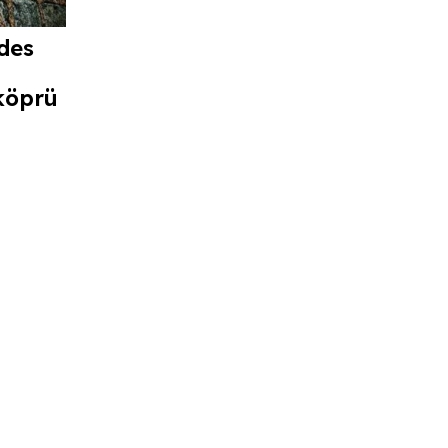
des
köprü