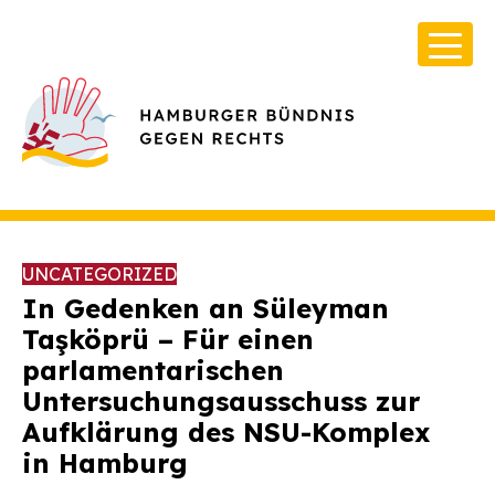
UNCATEGORIZED
In Gedenken an Süleyman
Taşköprü –
Für einen
parlamentarischen
Über Uns
Untersuchungsausschuss zur
Infos & Broschüren
Aufklärung des NSU-Komplex
Archiv
in Hamburg
Kontakt