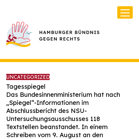
UNCATEGORIZED
Tagesspiegel
Das Bundesinnenministerium hat nach
„Spiegel“-Informationen im
Über Uns
Abschlussbericht des NSU-
Infos & Broschüren
Untersuchungsausschusses 118
Textstellen beanstandet. In einem
Archiv
Schreiben vom 9. August an den
Kontakt