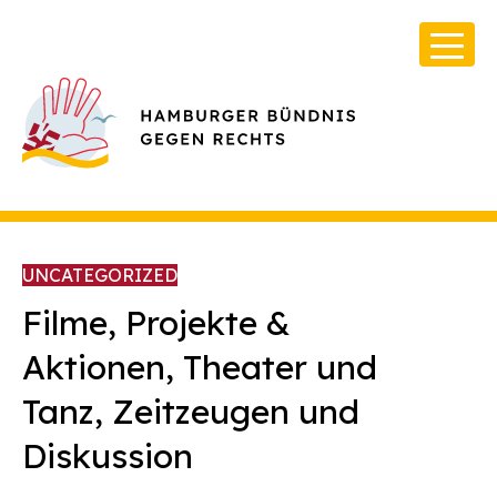
UNCATEGORIZED
Filme, Projekte &
Aktionen, Theater und
Über Uns
Tanz, Zeitzeugen und
Infos & Broschüren
Diskussion
Archiv
Kontakt