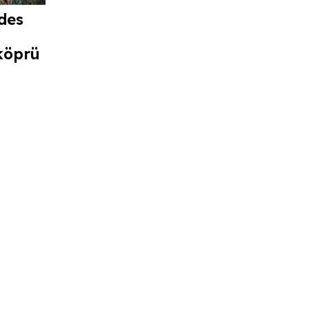
des
köprü