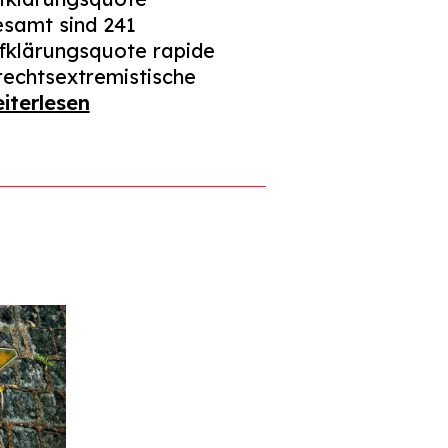
esamt sind 241
ufklärungsquote rapide
 rechtsextremistische
iterlesen