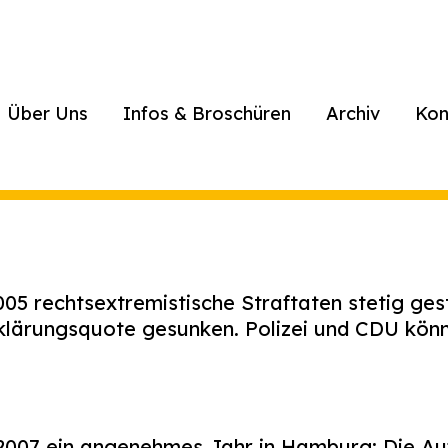
Über Uns
Infos & Broschüren
Archiv
Kon
05 rechtsextremistische Straftaten stetig gesti
fklärungsquote gesunken. Polizei und CDU kön
 2007 ein angenehmes Jahr in Hamburg: Die A