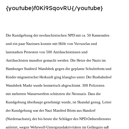
Suchen
{youtube}f0Ki9SqovRU{/youtube}
nach:
Die Kundgebung der neofaschistischen NPD mit ca. 50 Kameraden
und ein paar Nazissen konnte mit Hilfe von Vuvuzelas und
lautstarken
Protesten von 500 Antifaschistinnen und
Antifaschisten mundtot gemacht werden. Die Hetze der Nazis im
Hamburger Stadtteil Wandsbek gegen die geplante Schulreform und
Kinder migrantischer Herkunft ging klanglos unter. Der Busbahnhof
Wandsbek Markt wurde hermetisch abgeschirmt. 300 Polizisten
mit mehreren Wasserwerfern schützten die Neonazis. Dass die
Kundgebung überhaupt genehmigt wurde, ist Skandal genug. Leiter
der Kundgebung war der Nazi Manfred Börm aus Handorf
(Niedersachsen), der bis heute die Schläger des NPD-Ordnerdienstes
anleitet, wegen Wehrwolf-Untergrundaktivitäten im Gefängnis saß