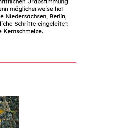
chriftlichen Urabstimmung
denn möglicherweise hat
 Niedersachsen, Berlin,
che Schritte eingeleitet:
me Kernschmelze.