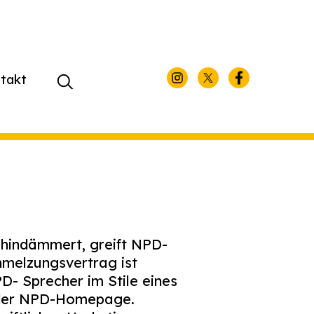
takt
Suchen
nach:
 hindämmert, greift NPD-
hmelzungsvertrag ist
D- Sprecher im Stile eines
 der NPD-Homepage.