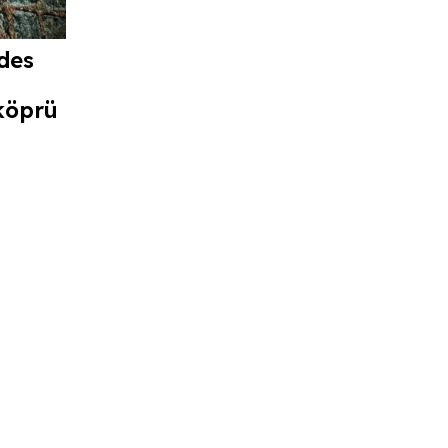
des
köprü