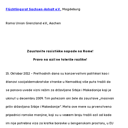
Flüchtlingsrat Sachsen-Anhalt e.V.
, Magdeburg
Roma Union Grenzland e.V., Aachen
Zaustavite rasistièke napade na Rome!
Pravo na azil ne toleriše razlike!
15. Oktobar 2012 – Prethodnih dana su konzervativni politièari kao i
èlanovi socijaldemokratske stranke u Nemaèkoj više puta tražili da
se ponovo uvede vizni režim za državljane Srbije i Makedonije koji je
ukinut u decembru 2009. Tim potezom oni žele da zaustave „masivan
priliv državljana Srbije i Makedonije“. Meta ove mere su prvenstveno
pripadnici romske manjine, koji su u veæem broju tražili azil od kada
im nije potrebna viza za kratke boravke u šengenskom prostoru, u EU