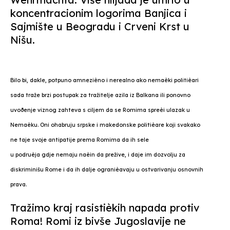
koncentracionim logorima Banjica i
Sajmište u Beogradu i Crveni Krst u
Nišu.
Bilo bi, dakle, potpuno amnezièno i nerealno ako nemaèki politièari
sada traže brzi postupak za tražitelje azila iz Balkana ili ponovno
uvoðenje viznog zahteva s ciljem da se Romima spreèi ulazak u
Nemaèku. Oni ohabruju srpske i makedonske politièare koji svakako
ne taje svoje antipatije prema Romima da ih sele
u podruèja gdje nemaju naèin da prežive, i daje im dozvolju za
diskriminišu Rome i da ih dalje ogranièavaju u ostvarivanju osnovnih
prava.
Tražimo kraj rasistièkih napada protiv
Roma! Romi iz bivše Jugoslavije ne