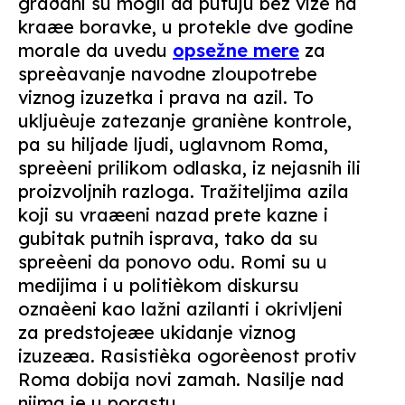
graðani su mogli da putuju bez vize na
kraæe boravke, u protekle dve godine
morale da uvedu
opsežne mere
za
spreèavanje navodne zloupotrebe
viznog izuzetka i prava na azil. To
ukljuèuje zatezanje graniène kontrole,
pa su hiljade ljudi, uglavnom Roma,
spreèeni prilikom odlaska, iz nejasnih ili
proizvoljnih razloga. Tražiteljima azila
koji su vraæeni nazad prete kazne i
gubitak putnih isprava, tako da su
spreèeni da ponovo odu. Romi su u
medijima i u politièkom diskursu
oznaèeni kao lažni azilanti i okrivljeni
za predstojeæe ukidanje viznog
izuzeæa. Rasistièka ogorèenost protiv
Roma dobija novi zamah. Nasilje nad
njima je u porastu.