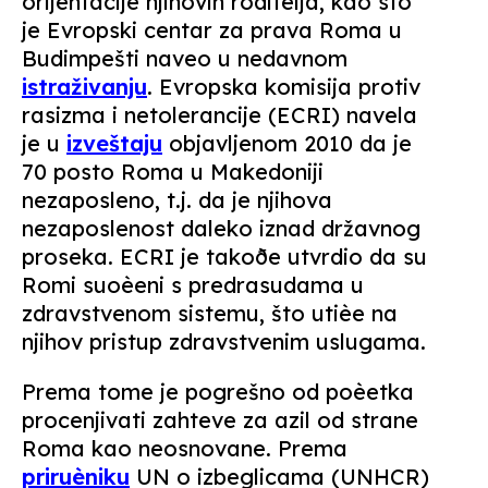
orijentacije njihovih roditelja, kao sto
je Evropski centar za prava Roma u
Budimpešti naveo u nedavnom
istraživanju
. Evropska komisija protiv
rasizma i netolerancije (ECRI) navela
je u
izveštaju
objavljenom 2010 da je
70 posto Roma u Makedoniji
nezaposleno, t.j. da je njihova
nezaposlenost daleko iznad državnog
proseka. ECRI je takoðe utvrdio da su
Romi suoèeni s predrasudama u
zdravstvenom sistemu, što utièe na
njihov pristup zdravstvenim uslugama.
Prema tome je pogrešno od poèetka
procenjivati zahteve za azil od strane
Roma kao neosnovane. Prema
priruèniku
UN o izbeglicama (UNHCR)