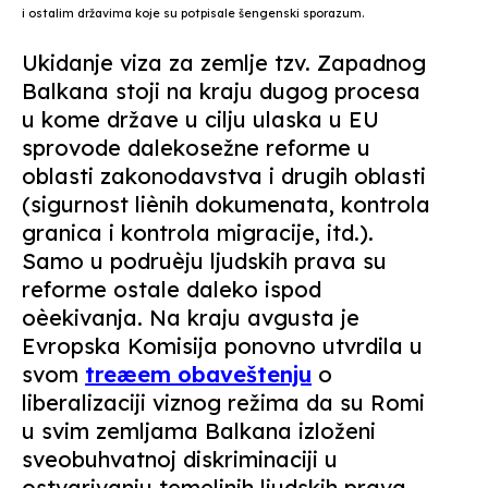
i ostalim državima koje su potpisale šengenski sporazum.
Ukidanje viza za zemlje tzv. Zapadnog
Balkana stoji na kraju dugog procesa
u kome države u cilju ulaska u EU
sprovode dalekosežne reforme u
oblasti zakonodavstva i drugih oblasti
(sigurnost liènih dokumenata, kontrola
granica i kontrola migracije, itd.).
Samo u podruèju ljudskih prava su
reforme ostale daleko ispod
oèekivanja. Na kraju avgusta je
Evropska Komisija ponovno utvrdila u
svom
treæem obaveštenju
o
liberalizaciji viznog režima da su Romi
u svim zemljama Balkana izloženi
sveobuhvatnoj diskriminaciji u
ostvarivanju temeljnih ljudskih prava,