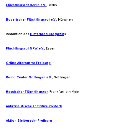
Flüchtlingsrat Berlin e.V.
, Berlin
Bayerischer Flüchtlingsrat e.V.
, München
Redaktion des
Hinterland-Magazin
s
Flüchtlingsrat NRW e.V.
, Essen
Grüne Alternative Freiburg
Roma Center Göttingen e.V.
, Göttingen
Hessischer Flüchtlingsrat
, Frankfurt am Main
Antirassistische Initiative Rostock
Aktion Bleiberecht Freiburg