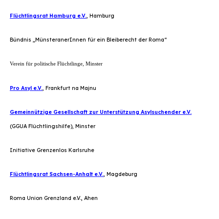
Flüchtlingsrat Hamburg e.V.
, Hamburg
Bündnis „MünsteranerInnen für ein Bleiberecht der Roma“
Verein für politische Flüchtlinge, Minster
Pro Asyl e.V.
, Frankfurt na Majnu
Gemeinnützige Gesellschaft zur Unterstützung Asylsuchender e.V.
(GGUA Flüchtlingshilfe), Minster
Initiative Grenzenlos Karlsruhe
Flüchtlingsrat Sachsen-Anhalt e.V.
, Magdeburg
Roma Union Grenzland e.V., Ahen