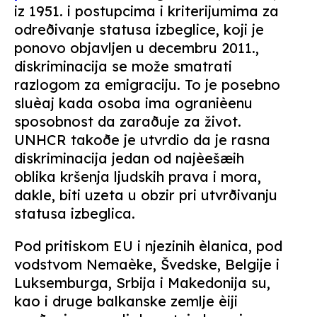
iz 1951. i postupcima i kriterijumima za
odreðivanje statusa izbeglice, koji je
ponovo objavljen u decembru 2011.,
diskriminacija se može smatrati
razlogom za emigraciju. To je posebno
sluèaj kada osoba ima ogranièenu
sposobnost da zaraðuje za život.
UNHCR takoðe je utvrdio da je rasna
diskriminacija jedan od najèešæih
oblika kršenja ljudskih prava i mora,
dakle, biti uzeta u obzir pri utvrðivanju
statusa izbeglica.
Pod pritiskom EU i njezinih èlanica, pod
vodstvom Nemaèke, Švedske, Belgije i
Luksemburga, Srbija i Makedonija su,
kao i druge balkanske zemlje èiji