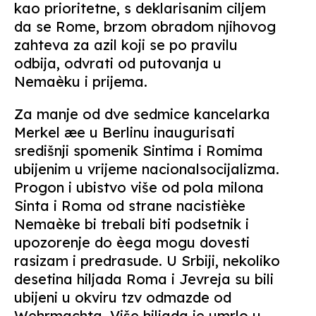
kao prioritetne, s deklarisanim ciljem
da se Rome, brzom obradom njihovog
zahteva za azil koji se po pravilu
odbija, odvrati od putovanja u
Nemaèku i prijema.
Za manje od dve sedmice kancelarka
Merkel æe u Berlinu inaugurisati
središnji spomenik Sintima i Romima
ubijenim u vrijeme nacionalsocijalizma.
Progon i ubistvo više od pola milona
Sinta i Roma od strane nacistièke
Nemaèke bi trebali biti podsetnik i
upozorenje do èega mogu dovesti
rasizam i predrasude. U Srbiji, nekoliko
desetina hiljada Roma i Jevreja su bili
ubijeni u okviru tzv odmazde od
Wehrmachta. Više hiljada je umrlo u