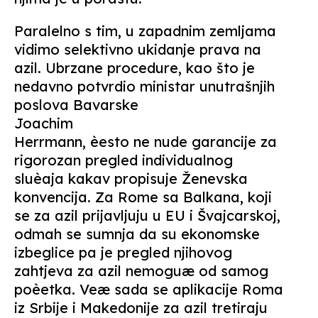
Paralelno s tim, u zapadnim zemljama
vidimo selektivno ukidanje prava na
azil. Ubrzane procedure, kao što je
nedavno potvrdio ministar unutrašnjih
poslova Bavarske
Joachim
Herrmann, èesto ne nude garancije za
rigorozan pregled individualnog
sluèaja kakav propisuje Ženevska
konvencija. Za Rome sa Balkana, koji
se za azil prijavljuju u EU i Švajcarskoj,
odmah se sumnja da su ekonomske
izbeglice pa je pregled njihovog
zahtjeva za azil nemoguæ od samog
poèetka. Veæ sada se aplikacije Roma
iz Srbije i Makedonije za azil tretiraju