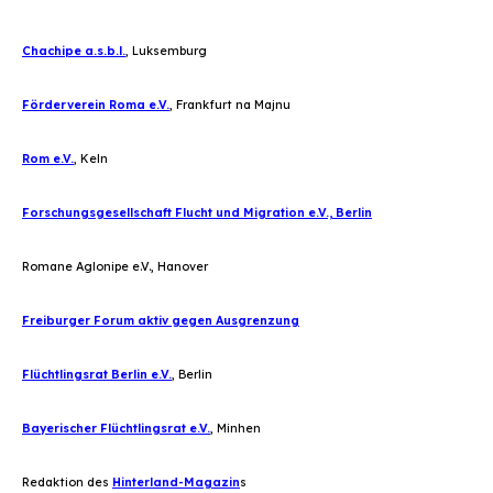
Chachipe
a
.
s
.
b
.
l
.
,
Luksemburg
Förderverein Roma e.V.
, Frankfurt na Majnu
Rom e.V.
, Keln
Forschungsgesellschaft Flucht und Migration e.V., Berlin
Romane Aglonipe e.V., Hanover
Freiburger Forum aktiv gegen Ausgrenzung
Flüchtlingsrat Berlin e.V.
, Berlin
Bayerischer Flüchtlingsrat e.V.
, Minhen
Redaktion des
Hinterland-Magazin
s