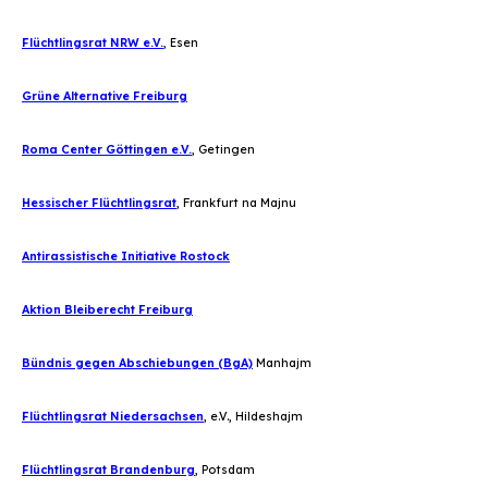
Flüchtlingsrat NRW e.V.
, Esen
Grüne Alternative Freiburg
Roma Center Göttingen e.V.
, Getingen
Hessischer Flüchtlingsrat
, Frankfurt na Majnu
Antirassistische Initiative Rostock
Aktion Bleiberecht Freiburg
Bündnis gegen Abschiebungen (BgA)
Manhajm
Flüchtlingsrat Niedersachsen
, e.V., Hildeshajm
Flüchtlingsrat Brandenburg
, Potsdam