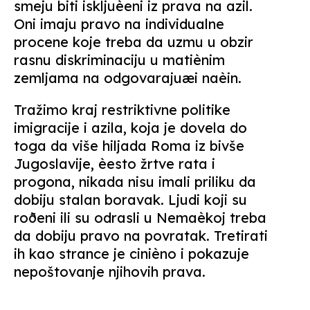
smeju biti iskljuèeni iz prava na azil.
Oni imaju pravo na individualne
procene koje treba da uzmu u obzir
rasnu diskriminaciju u matiènim
zemljama na odgovarajuæi naèin.
Tražimo kraj restriktivne politike
imigracije i azila, koja je dovela do
toga da više hiljada Roma iz bivše
Jugoslavije, èesto žrtve rata i
progona, nikada nisu imali priliku da
dobiju stalan boravak. Ljudi koji su
roðeni ili su odrasli u Nemaèkoj treba
da dobiju pravo na povratak. Tretirati
ih kao strance je cinièno i pokazuje
nepoštovanje njihovih prava.