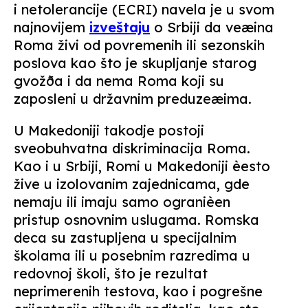
i netolerancije (ECRI) navela je u svom
najnovijem
izveštaju
o Srbiji da veæina
Roma živi od povremenih ili sezonskih
poslova kao što je skupljanje starog
gvožða i da nema Roma koji su
zaposleni u državnim preduzeæima.
U Makedoniji takodje postoji
sveobuhvatna diskriminacija Roma.
Kao i u Srbiji, Romi u Makedoniji èesto
žive u izolovanim zajednicama, gde
nemaju ili imaju samo ogranièen
pristup osnovnim uslugama. Romska
deca su zastupljena u specijalnim
školama ili u posebnim razredima u
redovnoj školi, što je rezultat
neprimerenih testova, kao i pogrešne