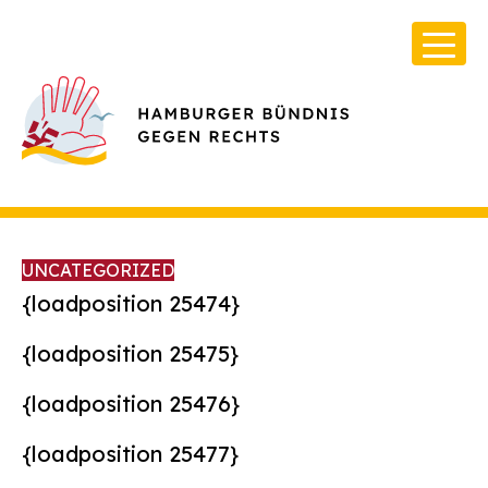
UNCATEGORIZED
{loadposition 25474}
{loadposition 25475}
Über Uns
{loadposition 25476}
Infos & Broschüren
Archiv
{loadposition 25477}
Kontakt