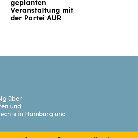
geplanten
Veranstaltung mit
der Partei AUR
ig über
äten und
echts in Hamburg und