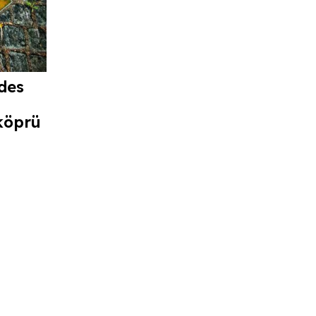
des
köprü