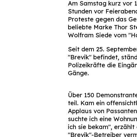
Am Samstag kurz vor 16
Stunden vor Feierabend
Proteste gegen das Ges
beliebte Marke Thor Ste
Wolfram Siede vom "H
Seit dem 25. September
"Brevik" befindet, stä
Polizeikräfte die Eingä
Gänge.
Über 150 Demonstrant
teil. Kam ein offensicht
Applaus von Passanten 
suchte ich eine Wohnun
ich sie bekam", erzählt
"Brevik"-Betreiber ver