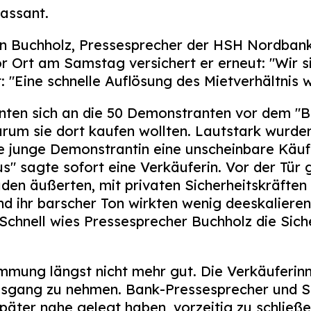
Passant.
ian Buchholz, Pressesprecher der HSH Nordbank
or Ort am Samstag versichert er erneut: "Wir s
: "Eine schnelle Auflösung des Mietverhältnis 
nnten sich an die 50 Demonstranten vor dem "
arum sie dort kaufen wollten. Lautstark wurd
e junge Demonstrantin eine unscheinbare Käufe
us" sagte sofort eine Verkäuferin. Vor der Tür 
den äußerten, mit privaten Sicherheitskräfte
und ihr barscher Ton wirkten wenig deeskaliere
Schnell wies Pressesprecher Buchholz die Siche
immung längst nicht mehr gut. Die Verkäuferin
sgang zu nehmen. Bank-Pressesprecher und Sic
päter nahe gelegt haben, vorzeitig zu schließe