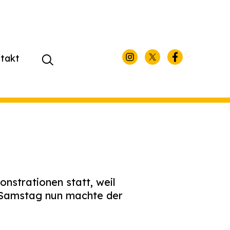
takt
Suchen
nach:
nstrationen statt, weil
m Samstag nun machte der