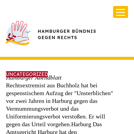
UNCATEGORIZED
Hamburger Abendblatt
Rechtsextremist aus Buchholz hat bei
gespenstischem Aufzug der "Unsterblichen"
vor zwei Jahren in Harburg gegen das
Über Uns
Vermummungsverbot und das
Infos & Broschüren
Uniformierungsverbot verstoßen. Er will
Archiv
gegen das Urteil vorgehen.
Harburg Das
Amtsgericht Harburg hat den
Kontakt