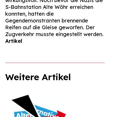
wirkungsvoll: Noch bevor die Nazis die
Suchen
S-Bahnstation Alte Wöhr erreichen
nach:
konnten, hatten die
Gegendemonstranten brennende
Reifen auf die Gleise geworfen. Der
Zugverkehr musste eingestellt werden.
Artikel
Weitere Artikel