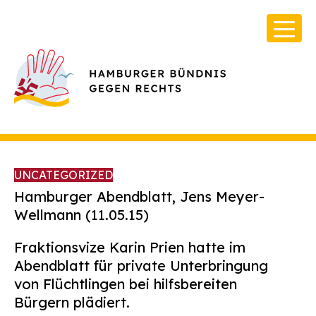
UNCATEGORIZED
Hamburger Abendblatt, Jens Meyer-
Wellmann (11.05.15)
Über Uns
F
raktionsvize Karin Prien hatte im
Infos & Broschüren
Abendblatt für private Unterbringung
von Flüchtlingen bei hilfsbereiten
Archiv
Bürgern plädiert.
Kontakt