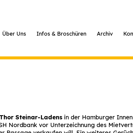
Über Uns
Infos & Broschüren
Archiv
Kon
Thor Steinar-Ladens
in der Hamburger Innens
 HSH Nordbank vor Unterzeichnung des Mietver
r Passage verkaufen will. Ein weiteres Gerücht