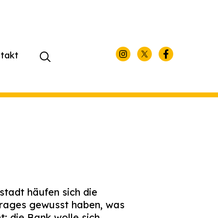
takt
Suchen
nach:
tadt häufen sich die
trages gewusst haben, was
: die Bank wolle sich