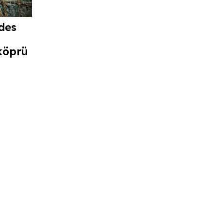
des
köprü