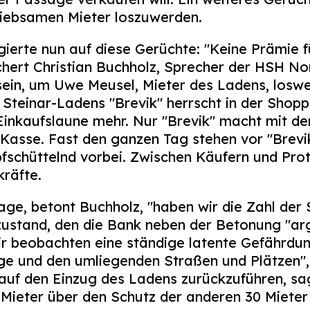
liebsamen Mieter loszuwerden.
erte nun auf diese Gerüchte: "Keine Prämie fü
chert Christian Buchholz, Sprecher der HSH No
in, um Uwe Meusel, Mieter des Ladens, loswe
 Steinar-Ladens "Brevik" herrscht in der Shopp
inkaufslaune mehr. Nur "Brevik" macht mit der
Kasse. Fast den ganzen Tag stehen vor "Brev
schüttelnd vorbei. Zwischen Käufern und Prote
kräfte.
age, betont Buchholz, "haben wir die Zahl der 
ustand, den die Bank neben der Betonung "arg
ir beobachten eine ständige latente Gefährdun
age und den umliegenden Straßen und Plätzen",
g auf den Einzug des Ladens zurückzuführen, sa
Mieter über den Schutz der anderen 30 Mieter g