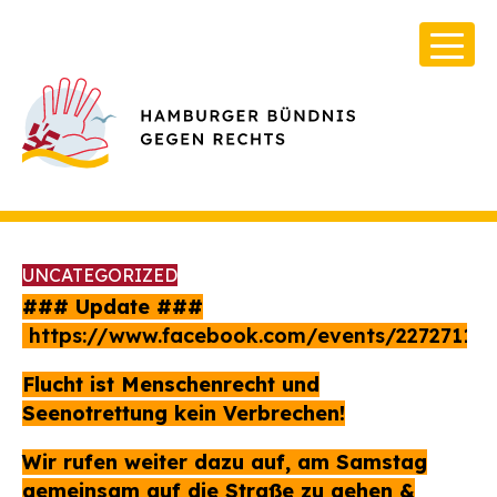
UNCATEGORIZED
### Update ###
https://www.facebook.com/events/22727112
Über Uns
Flucht ist Menschenrecht und
Seenotrettung kein Verbrechen!
Infos & Broschüren
Archiv
Wir rufen weiter dazu auf, am Samstag
gemeinsam auf die Straße zu gehen &
Kontakt