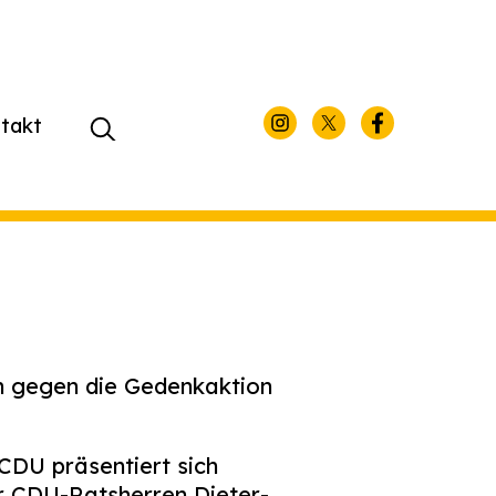
takt
Suchen
nach:
ch gegen die Gedenkaktion
 CDU präsentiert sich
er CDU-Ratsherren Dieter-