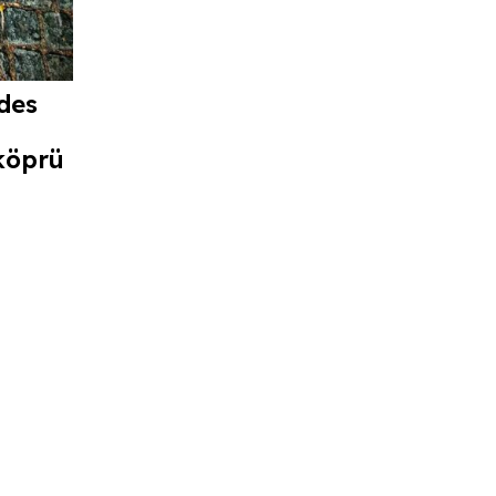
des
köprü