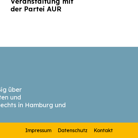
Veranstaltung mit
der Partei AUR
ig über
äten und
echts in Hamburg und
Impressum
Datenschutz
Kontakt